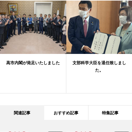
ました
文部科学大臣を退任致しまし
ラーム・エマニュエル
た。
国大使大臣室 訪問・
イナ ゼレンスキー大
よる国会演説
関連記事
おすすめ記事
特集記事