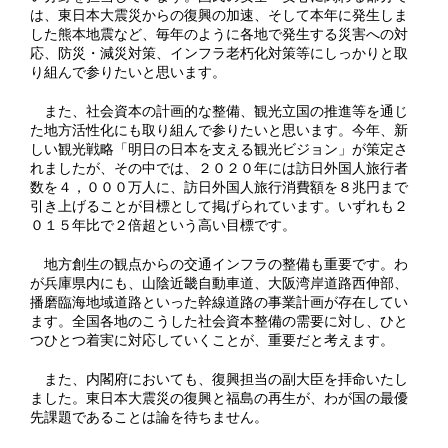
は、東日本大震災からの復興の加速、そして本年に発生しま
した熊本地震など、毎年のように各地で発生する災害への対
応、防災・減災対策、インフラ老朽化対策等にしっかりと取
り組んで参りたいと思います。
また、社会資本の計画的な整備、観光立国の推進等を通じ
た地方活性化にも取り組んで参りたいと思います。今年、新
しい観光戦略「明日の日本を支える観光ビジョン」が策定さ
れましたが、その中では、２０２０年には訪日外国人旅行者
数を４，０００万人に、訪日外国人旅行消費額を８兆円まで
引き上げることが目標として掲げられています。いずれも２
０１５年比で２倍超という高い目標です。
地方創生の観点からの交通インフラの整備も重要です。わ
が兵庫県内にも、山陰近畿自動車道、大阪湾岸道路西伸部、
播磨臨海地域道路といった幹線道路の事業計画が存在してい
ます。全国各地のこうした社会資本整備の需要に対し、ひと
つひとつ着実に対応していくことが、重要だと考えます。
また、内閣府においても、復興担当の副大臣を拝命いたし
ました。東日本大震災の復興と福島の再生が、わが国の最優
先課題であることは論を待ちません。