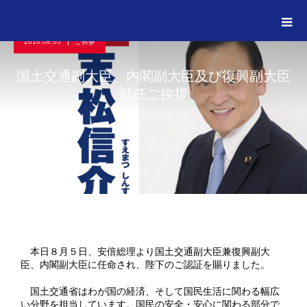
活動レポート
ご挨拶
国土交通副大臣、内閣副大臣及び復興副大臣就任ご挨拶
2016.08.05
ご挨拶
国土交通副大臣、内閣副大臣及び復興副大臣
就任ご挨拶
本日８月５日、安倍総理より国土交通副大臣兼復興副大
臣、内閣副大臣に任命され、陛下のご認証を賜りました。
国土交通省はわが国の経済、そして国民生活に関わる幅広
い分野を担当しています。国民の安全・安心に関わる部分で