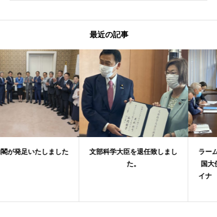
最近の記事
文部科学大臣を退任致しまし
ラーム・エマニュエル駐日米
た。
国大使大臣室 訪問・ウクラ
イナ ゼレンスキー大統領に
よる国会演説