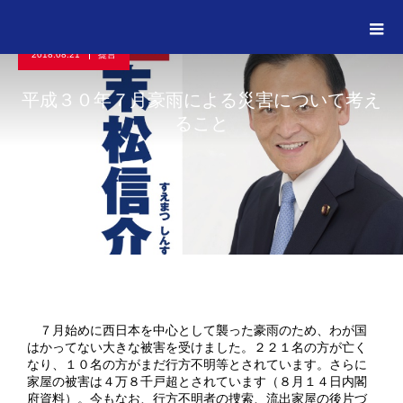
活動レポート
提言
平成３０年７月豪雨による災害について考えること
2018.08.21
提言
平成３０年７月豪雨による災害について考え
ること
７月始めに西日本を中心として襲った豪雨のため、わが国
はかってない大きな被害を受けました。２２１名の方が亡く
なり、１０名の方がまだ行方不明等とされています。さらに
家屋の被害は４万８千戸超とされています（８月１４日内閣
府資料）。今もなお、行方不明者の捜索、流出家屋の後片づ