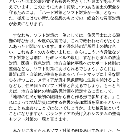
といった国土の形の変化も被害を大きくした原因であると考
えています。このように大きく変貌しつつある国土の安全を
守るためには、「ハード対策とソフト対策が一体」となっ
た、従来にはない新たな発想のもとでの、総合的な災害対策
が必要になります。
すなわち、ソフト対策の一例としては、住民同士による避
難の呼びかけ、今度の災害では、これで救われた命がたくさ
んあったと聞いています。また浸水時の近所同士の助け合
い、これも多くの方を救いました。さらにこういう身近なソ
フト対策とは別に、行政レベルの取組、すなわちダムの放流
対策、医療・救急対策、地方自治体事務へのサポート体制の
整備なども、ソフト対策にあげられるでしょう。さらには、
最近は国・自治体が整備を進めるハザードマップに十分な関
心を持つこと、メディアが流す気象情報に注意を傾けること
なども、住民個々のソフト対策と言えるでしょう。もっと言
えば、地方自治体の地域防災計画を策定するに当たって、
「地域の住民が最初の段階から自ら作る形で参加する。」こ
れによって地域防災に対する住民の参加意識を高めるといっ
たことも重要なことではないでしょうか。また被災後という
ことになりますが、ボランティアの受け入れシステムの整備
もソフト対策の一環と言えます。
私なりに考えられるソフト対策の例をあげてみました。た