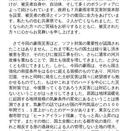
けが、被災者自身や、自治体、そして多くのボランティアに
よって続けられています。政府も７月豪雨非常災害対策本部
を設置、被災者の救済とインフラの復旧に全力をあげていま
す。私たちの住む兵庫県でも、２人が亡くなられました。亡
くなられた方々のご冥福をお祈りするとともに、被災された
方々に心からお見舞いを申し上げます。
さて今回の豪雨災害ほど、ソフト対策の重要性が認識され
たことはありません。これまで私たちの国土は繰り返し洪水
被害を受け、そのたびに復旧工事を行い、さらに通常の河川
改修を重ねることで、国土も強度を増してきました。と少な
くとも信じてきました。しかし、今回の豪雨は、それら国土
強化の前提条件をはるかに超える規模のものであり、河川の
氾濫、それと同時に発生した土砂災害は我々に絶望感すら抱
かせるものでした。もはやこれまでのハードを中心にした災
害対策では、今後襲ってくるであろう大災害には対応しきれ
ないということがはっきりしてきました。原因は地球温暖化
に起因する地球規模の気象条件の変化にあるということは推
測できます。気象庁の話ではわが国の平均気温がこの１００
年間で１．１度上がったとのデータがあります。東京などの
都市部では「ヒートアイランド現象」でもっと高い上昇のは
ずです。またその他に、国土全般にわたる都市化の進行、そ
れと相反する形の過疎化による人の管理しない土地の増大、