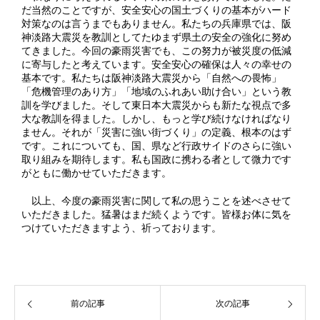
だ当然のことですが、安全安心の国土づくりの基本がハード
対策なのは言うまでもありません。私たちの兵庫県では、阪
神淡路大震災を教訓としてたゆまず県土の安全の強化に努め
てきました。今回の豪雨災害でも、この努力が被災度の低減
に寄与したと考えています。安全安心の確保は人々の幸せの
基本です。私たちは阪神淡路大震災から「自然への畏怖」
「危機管理のあり方」「地域のふれあい助け合い」という教
訓を学びました。そして東日本大震災からも新たな視点で多
大な教訓を得ました。しかし、もっと学び続けなければなり
ません。それが「災害に強い街づくり」の定義、根本のはず
です。これについても、国、県など行政サイドのさらに強い
取り組みを期待します。私も国政に携わる者として微力です
がともに働かせていただきます。
以上、今度の豪雨災害に関して私の思うことを述べさせて
いただきました。猛暑はまだ続くようです。皆様お体に気を
つけていただきますよう、祈っております。
前の記事
次の記事