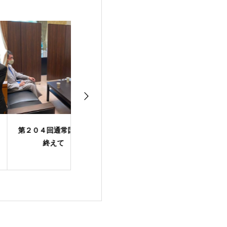
２０４回通常国会を
令和３年 年頭にあた
雇用調整助成金
終えて
り
る延長を