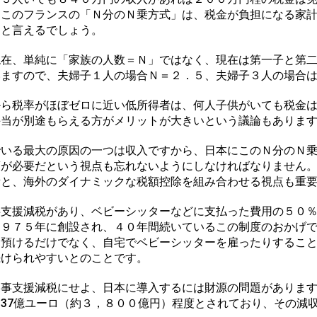
るこのフランスの「Ｎ分のＮ乗方式」は、税金が負担になる家
ると言えるでしょう。
在、単純に「家族の人数＝Ｎ」ではなく、現在は第一子と第二
いますので、夫婦子１人の場合Ｎ＝２．５、夫婦子３人の場合
ら税率がほぼゼロに近い低所得者は、何人子供がいても税金は
手当が別途もらえる方がメリットが大きいという議論もありま
いる最大の原因の一つは収入ですから、日本にこのＮ分のＮ乗
策が必要だという視点も忘れないようにしなければなりません
所と、海外のダイナミックな税額控除を組み合わせる視点も重
支援減税があり、ベビーシッターなどに支払った費用の５０％
１９７５年に創設され、４０年間続いているこの制度のおかげ
に預けるだけでなく、自宅でベビーシッターを雇ったりするこ
続けられやすいとのことです。
事支援減税にせよ、日本に導入するには財源の問題があります
37億ユーロ（約３，８００億円）程度とされており、その減