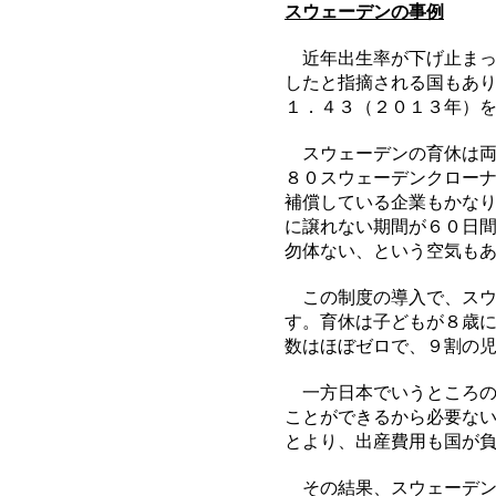
スウェーデンの事例
近年出生率が下げ止まっ
したと指摘される国もあ
１．４３（２０１３年）
スウェーデンの育休は両
８０スウェーデンクロー
補償している企業もかな
に譲れない期間が６０日
勿体ない、という空気も
この制度の導入で、スウ
す。育休は子どもが８歳
数はほぼゼロで、９割の
一方日本でいうところの
ことができるから必要な
とより、出産費用も国が
その結果、スウェーデン