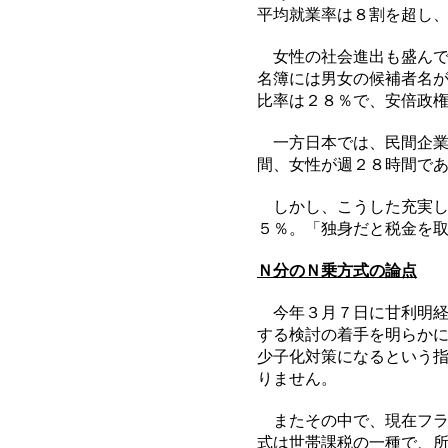
平均就業率は８割を超し
女性の社会進出も盛んで
名簿には男女の候補者名
比率は２８％で、安倍政
一方日本では、民間企業
間、女性が週２８時間で
しかし、こうした充実し
５％。「独身だと税金を
Ｎ分のＮ乗方式の論点
今年３月７日に甘利明経
する検討の着手を明らか
少子化対策になるという
りません。
またその中で、現在フラ
式は世帯課税の一種で、