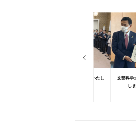
症対策と経済の両
高市内閣が発足いたし
文部科学大臣を退
立
ました
しました。