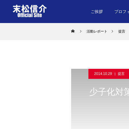
ご挨拶
プロフ
活動レポート
提言
2014.10.29
提言
少子化対