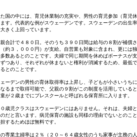
た国の中には、育児休業制の充実や、男性の育児参加（育児休
ります。代表的な例がスウェ一デンです。スウェーデンの出生
を大きく上回っています。
親合計で４８０日。そのうち３９０日間は給与の８割が補償さ
ナ（約３，０００円）が支給。自営業も対象に含まれ、更には
り多数あるとのことです。夫婦で同じ期間を休めばボーナスが
間ずつあり、それぞれが休まないと権利が消滅するため、最低
あるとのことです。
ェーデンの男性の育休取得率は上昇し、子どもが小さいうちに
になるまで取得可能で、父親の９割がこの制度を活用している
児童が２歳までにプレスクールと呼ばれる保育所に入ります。
０歳児クラスはスウェーデンにはありません。それは、夫婦と
いのだと言います。病児保育の施設も同様の理由でないとのこ
負担するためほぼ無料です。
の専業主婦率は２％（２０～６４歳女性のうち家事が主務の人