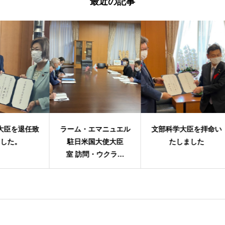
最近の記事
任致
ラーム・エマニュエル
文部科学大臣を拝命い
第
駐日米国大使大臣
たしました
室 訪問・ウクライ
ナ ゼレンスキー大統
領による国会演説