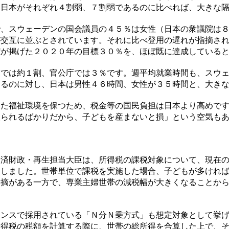
、日本がそれぞれ４割弱、７割弱であるのに比べれば、大きな
、スウェーデンの国会議員の４５％は女性（日本の衆議院は８
が交互に並ぶとされています。それに比べ登用の遅れが指摘さ
権が掲げた２０２０年の目標３０％を、ほぼ既に達成している
では約１割、官公庁では３％です。週平均就業時間も、スウェ
あるのに対し、日本は男性４６時間、女性が３５時間と、大き
た福祉環境を保つため、税金等の国民負担は日本より高めです
取られるばかりだから、子どもを産まないと損」という空気も
済財政・再生担当大臣は、所得税の課税対象について、現在の
にしました。世帯単位で課税を実施した場合、子どもが多けれ
指摘がある一方で、専業主婦世帯の減税幅が大きくなることか
ンスで採用されている「Ｎ分Ｎ乗方式」も想定対象として挙げ
所得税の税額を計算する際に、世帯の総所得を合算した上で、