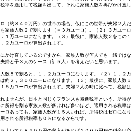
進税率を適用して税額を出して、それに家族人数を再びかけ直
ロ（約８４０万円）の世帯の場合、仮にこの世帯が夫婦２人だ
ロを家族人数２で割ります（＝３万ユーロ）。（２）３万ユー
１．１万ユーロになります。（３）最後に、家族人数２をこの
２．２万ユーロが算出されます。
にかけ直しているのですから、家族人数が何人でも一緒ではな
は夫婦と子３人のケース（計５人）を考えたいと思います。
人数５で割ると、１．２万ユーロになります。（２）１．２万
額は約２，３００ユーロになります。（３）最後に、家族人数
．１５万ユーロが算出されます。夫婦２人の時に比べて、税額
れませんが、日本と同じくフランスも累進税率という、所得が
初に所得を割る家族人数が多ければ多いほど、適用される税率
ユーロあっても、家族人数が１５人いれば、所得税はゼロにな
適用される所得税率も０％になるからです。
５人いても８４０万円の収入があれば２００万円程の税金は免